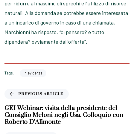
per ridurre al massimo gli sprechi e l’utilizzo di risorse
naturali. Alla domanda se potrebbe essere interessata
a un incarico di governo in caso di una chiamata,
Marchionni ha risposto: “ci pensero? e tutto
dipendera? ovviamente dall’offerta”.
Tags:
In evidenza
P
PREVIOUS ARTICLE
r
e
GEI Webinar: visita della presidente del
v
Consiglio Meloni negli Usa. Colloquio con
i
Roberto D’Alimonte
o
u