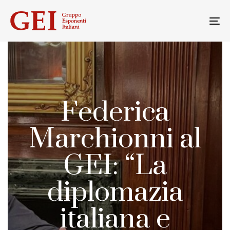
Skip
Skip
links
to
To
primary
na
navigation
Skip
to
content
Federica
Marchionni al
GEI: “La
diplomazia
italiana e