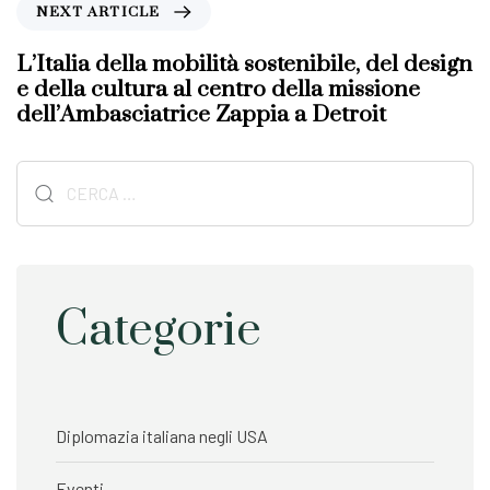
N
NEXT ARTICLE
s
e
A
x
L’Italia della mobilità sostenibile, del design
r
t
e della cultura al centro della missione
t
A
dell’Ambasciatrice Zappia a Detroit
i
r
c
t
l
Ricerca
i
e
c
per:
l
e
Categorie
Diplomazia italiana negli USA
Eventi