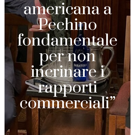
americana a
Pechino
fondamentale
per non
incrinare i
rapporti
commerciali”