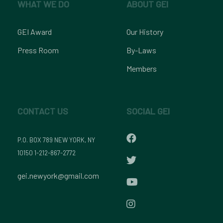
WHAT WE DO
ABOUT GEI
GEI Award
Our History
Press Room
By-Laws
Members
CONTACT US
SOCIAL GEI
P.O. BOX 789 NEW YORK, NY
10150 1-212-867-2772
gei.newyork@gmail.com