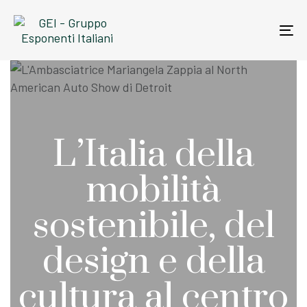
Skip
Skip
links
to
To
primary
na
navigation
Skip
to
content
L’Italia della
mobilità
sostenibile, del
design e della
cultura al centro