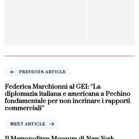
P
PREVIOUS ARTICLE
r
e
Federica Marchionni al GEI: “La
v
diplomazia italiana e americana a Pechino
i
fondamentale per non incrinare i rapporti
o
commerciali”
u
s
N
NEXT ARTICLE
A
e
r
x
Il Metropolitan Museum di New York