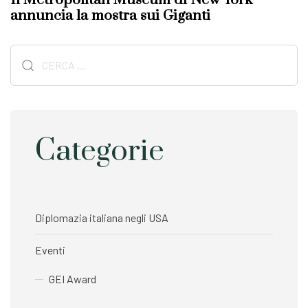
t
t
annuncia la mostra sui Giganti
i
A
c
r
l
Ricerca
t
e
i
per:
c
l
e
Categorie
Diplomazia italiana negli USA
Eventi
GEI Award