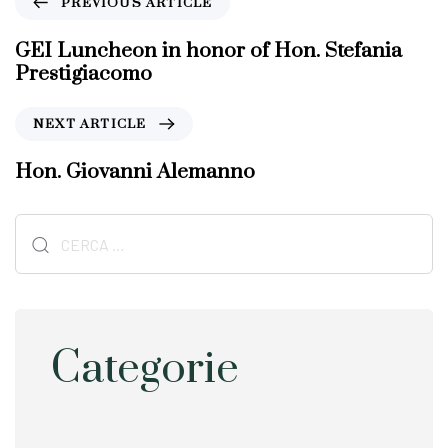
PREVIOUS ARTICLE
r
e
GEI Luncheon in honor of Hon. Stefania
v
Prestigiacomo
i
o
N
NEXT ARTICLE
u
e
s
x
Hon. Giovanni Alemanno
A
t
r
A
t
Ricerca
r
i
t
per:
c
i
l
c
e
l
e
Categorie