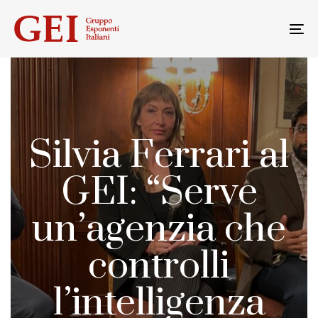
Skip
Skip
links
to
To
primary
na
navigation
Skip
to
content
Silvia Ferrari al
GEI: “Serve
un’agenzia che
controlli
l’intelligenza