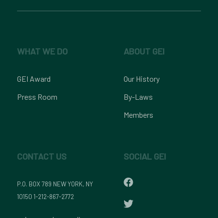
WHAT WE DO
ABOUT GEI
GEI Award
Our History
Press Room
By-Laws
Members
CONTACT US
SOCIAL GEI
P.O. BOX 789 NEW YORK, NY
10150 1-212-867-2772