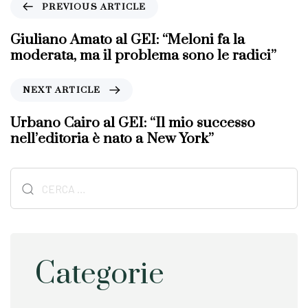
P
PREVIOUS ARTICLE
r
e
Giuliano Amato al GEI: “Meloni fa la
v
moderata, ma il problema sono le radici”
i
o
N
NEXT ARTICLE
u
e
s
x
Urbano Cairo al GEI: “Il mio successo
A
t
nell’editoria è nato a New York”
r
A
t
r
i
Ricerca
t
c
i
per:
l
c
e
l
e
Categorie